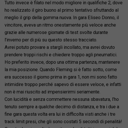
Tutto invece è filato nel modo migliore in qualifiche 2, dove
ho realizzato il giro buono al primo tentativo sfruttando al
meglio il grip della gomma nuova. In gara Eliseo Donno, il
vincitore, aveva un ritmo onestamente più veloce anche
grazie alle numerose giornate di test svolte durante
l’inverno per di più su questo stesso tracciato.
Avrei potuto provare a stargli incollato, ma avrei dovuto
prendere troppi rischi e chiedere troppo agli pneumatici.
Ho preferito invece, dopo una ottima partenza, mantenere
la mia posizione. Quando Fleming si è fatto sotto, come
era successo il giorno prima in gara 1, non mi sono fatto
intimidire troppo perché sapevo di essere veloce, e infatti
non è mai riuscito ad impensierirmi seriamente.
Con lucidità e senza commettere nessuna sbavatura, l’ho
tenuto sempre a qualche decimo di distanza, e tra i due a
fine gara questa volta era lui in difficolta visti anche i tre
track limit presi, che gli sono costati 5 secondi di penalità!