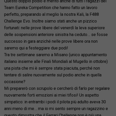
Questo doppio podio è merito anche di tutti i ragazzi del
Team Eureka Competition che hanno fatto un lavoro
perfetto, preparando al meglio la nostra Kali, la F488
Challenge Evo. Inoltre siamo stati anche un pizzico
fortunati: nelle prove libere del venerdì la leva superiore
delle sospensioni anteriore sinistra ha ceduto… se fosse
successo in gara anziché nelle prove libere ora non
saremo qui a festeggiare due podi!
Tra tre settimane saremo a Misano (unico appuntamento
italiano insieme alle Finali Mondiali al Mugello in ottobre)
una pista che mi è sempre stata piaciuta, perché non
tentare di salire nuovamente sul podio anche in quella
occasione?
Mi preparerò con scrupolo e cercherò di farlo per regalare
nuovamente forti emozioni ai miei tifosi! Un aspetto
simpatico: in entrambi i podi il pilota più adulto aveva 30
anni meno di me… ma io mi sento sempre un ragazzino e
questo dimostra che il Ferrari Challenge non è più una