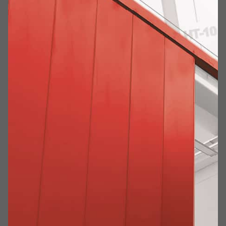
domenica, confermandosi come uno dei grandi
protagonisti del Ferrari Challenge Europe. Due i podi che
hanno riempito di gioia non solo il pilota di Ronta, che
anche quest’anno porta sulla vettura il Giglio simbolo della
Città di Firenze, ma anche tutti i suoi amici, tifosi e partner
che lo sostengono. Una gioia immensa anche per tutto il
Team Eureka Competition, una creatura voluta fortemente
dallo stesso Max e la moglie Tina lo scorso anno che,
nonostante sia il team più piccolo del campionato, sta
dimostrando la propria grande professionalità e
competenza grazie anche al supporto tecnico della D&C
Racing di Maranello.
I numeri di questo weekend parlano da soli: terzo in
qualifica 1 e terzo in gara 1, secondo in qualifica 2 e
secondo in gara 2. Max, nonostante non abbia alle spalle
nessuna sessione di test invernali a differenza di molti altri
piloti, riesce sin dalle prove libere a realizzare ottimi tempi