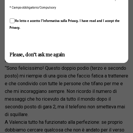
* Campo obbligatorio/Compulsory
Ho letto e accetto l'Informativa sulla
Privacy
. I have read and I accept the
Privacy
.
Invia / Submit
Please, don’t ask me again
Max Mugelli
“Sono felicissimo! Questo doppio podio (terzo e secondo
posto) mi riempie di una gioia che faccio fatica a trattenere
e che condivido con tutte le persone che tifano per me e
che mi incoraggiano sempre. Non ricordo il numero di
messaggi che ho ricevuto da tutto il mondo dopo il
secondo posto di gara 2, ma il telefono non smetteva mai
di squillare.
A Valencia tutto ha funzionato alla perfezione: se proprio
dobbiamo cercare qualcosa che non è andato per il verso