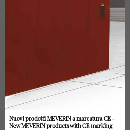
Pirelli, quella dei professionisti, è però già finito, tanto che
Mugelli è ora già al lavoro per preparare la prossima gara di
Misano (21/23 aprile), una pista su cui ha già raccolto
ottimi risultati in passato.
Nuovi prodotti MEVERIN a marcatura CE -
New MEVERIN products with CE marking