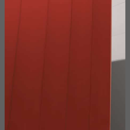
sul giro. Se a questo aggiungiamo una puntigliosa
preparazione fisica, che alla soglia dei 50 anni lo fa
sembrare un ragazzino, sono state messe le giuste
premesse di un weekend da ricordare… e così è stato!
Max è partito bene in entrambe le gare e sia in gara 1 che
in gara 2 ha tenuto un ottimo ritmo che lo ha sempre
mantenuto nelle posizioni che contano: con il passare dei
chilometri Mugelli ha acquisito un feeling sempre
maggiore con la vettura e non è un caso che il secondo
posto sia arrivato proprio in gara 2. Un secondo posto che
Max ha difeso dagli attacchi del giovanissimo britannico
Fleming che nel vano tentativo di impensierirlo è andato
più volte oltre il limite della pista venendo alla fine
penalizzato di 5 secondi per track limit, finendo comunque
sotto la bandiera a scacchi alle spalle del pilota toscano.
Il tempo dei festeggiamenti per il migliore risultato
conseguito da quando lo scorso anno Max è rientrato nel
Ferrari Challenge Europe nella categoria regina Trofeo