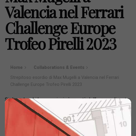
Valencia nel Ferrari
Challenge Europe
Trofeo Pirelli 2023
Home
Collaborations & Events
Strepitoso esordio di Max Mugelli a Valencia nel Ferrari
Challenge Europe Trofeo Pirelli 2023
Si dice che chi ben comincia è a metà dell’opera… di certo
Max ha iniziato nel migliore dei modi, forse anche al di là
delle sue stesse aspettative.
Max Mugelli torna da Valencia conquistando due fantastici
podi nelle due gare in programma, una sabato e una