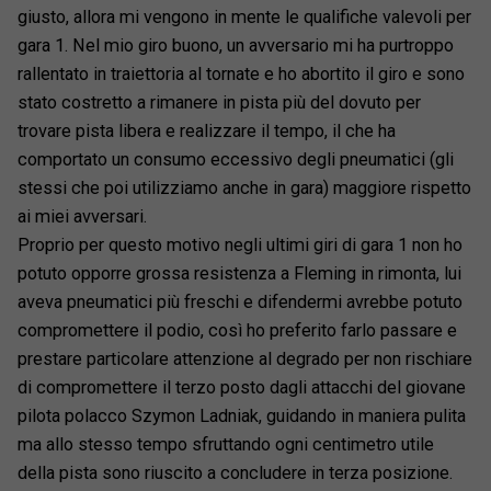
giusto, allora mi vengono in mente le qualifiche valevoli per
gara 1. Nel mio giro buono, un avversario mi ha purtroppo
rallentato in traiettoria al tornate e ho abortito il giro e sono
stato costretto a rimanere in pista più del dovuto per
trovare pista libera e realizzare il tempo, il che ha
comportato un consumo eccessivo degli pneumatici (gli
stessi che poi utilizziamo anche in gara) maggiore rispetto
ai miei avversari.
Proprio per questo motivo negli ultimi giri di gara 1 non ho
potuto opporre grossa resistenza a Fleming in rimonta, lui
aveva pneumatici più freschi e difendermi avrebbe potuto
compromettere il podio, così ho preferito farlo passare e
prestare particolare attenzione al degrado per non rischiare
di compromettere il terzo posto dagli attacchi del giovane
pilota polacco Szymon Ladniak, guidando in maniera pulita
ma allo stesso tempo sfruttando ogni centimetro utile
della pista sono riuscito a concludere in terza posizione.