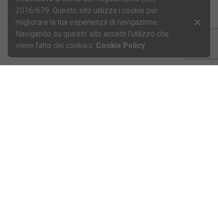
Next Post
2016/679. Questo sito utilizza i cookie per
Max Mugelli protagonista di una grande rimonta in
migliorare la tua esperienza di navigazione.
gara 1 a Jerez
Navigando su questo sito accetti l'utilizzo che
viene fatto dei cookies.
Cookie Policy