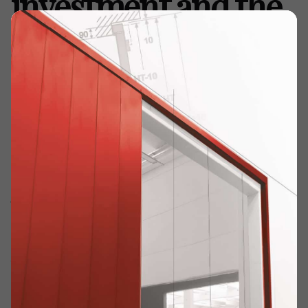
investment and the
future of the
business
Home
Updates & News
Value choices to protect the investment and the future of
the business
Value choices to protect the
investment and the future of
the business
MEVERIN is on
ANTINCENDIO
, prevention fires and civil