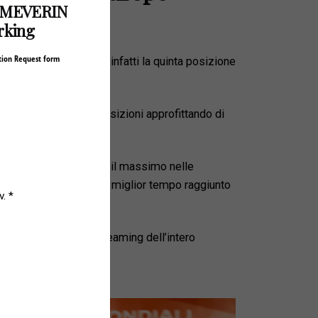
w MEVERIN
rking
tion Request form
ta di Ronta conquista infatti la quinta posizione
ca, riesce a scalare posizioni approfittando di
x sa ora che dovrà dare il massimo nelle
menica è determinata dal miglior tempo raggiunto
u Sky Sport e live streaming dell’intero