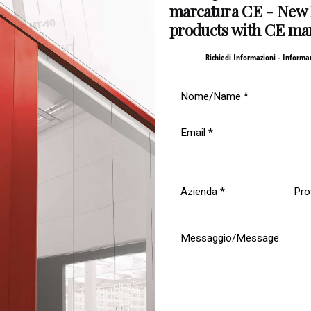
marcatura CE - Ne
Mugelli
products with CE ma
Richiedi Informazioni - Informa
e vede impegnato Max Mugelli nelle Finali Mondiali Ferrari: il pilo
la striscia positiva di risultati iniziata al Mugello.
Max Mugelli, che, partito con il nono tempo conquistato in qualifi
 sempre il momento più opportuno.
eriamo che le vetture scese in posta sono in totale trentatré. Ma
 sabato, perché la griglia di partenza delle Finali Mondiali di do
00 e le Finali Mondiali domenica 30 ottobre alle 11.20. Diretta s