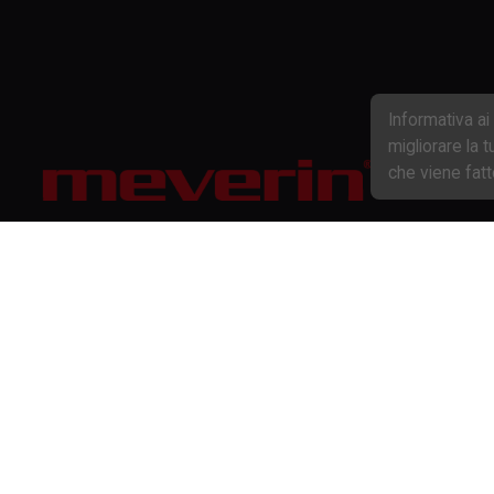
Informativa a
migliorare la 
che viene fat
Iscritta al Registro Imprese di Parma - C.F e n. iscrizione 00561330341
Iscritta al R.E.A. di Parma al n. 138175 - Capitale Sociale € 2.000.000 int. vers.
Go to the General conditions of sale