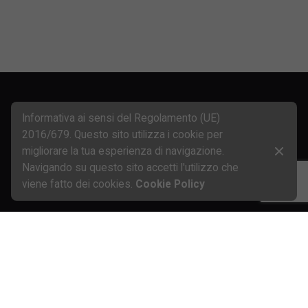
Informativa ai sensi del Regolamento (UE)
2016/679. Questo sito utilizza i cookie per
migliorare la tua esperienza di navigazione.
Navigando su questo sito accetti l'utilizzo che
viene fatto dei cookies.
Cookie Policy
Iscritta al Registro Imprese di Parma - C.F e n. iscrizione 00561330341
Iscritta al R.E.A. di Parma al n. 138175 - Capitale Sociale € 2.000.000 int. vers.