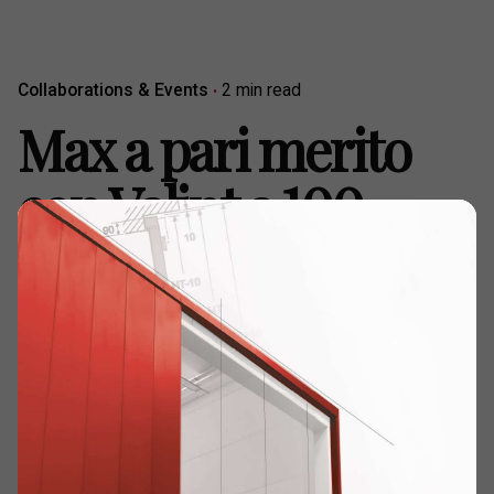
Collaborations & Events
2 min read
Max a pari merito
con Valint a 100
punti, ma è
l’ungherese terzo in
campionato
Home
Collaborations & Events