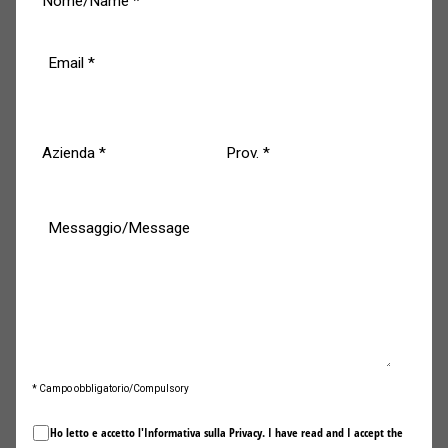
Il pilota toscano ce la mette tutta e in condizioni di pista
bagnata, con visibilità a tratti bassissima, riesce a
recuperare diverse posizioni, ma non quelle che contano
per potere arrivare ad avere un punticino in più che gli
avrebbe permesso di concludere al terzo posto.
Ora Max deve smaltire la delusione, compito senz’altro
non facile, perché domani si entra nel vivo delle Finali
Mondiali con le qualifiche di Sabato 28 Ottobre alle 13 che
determineranno lo schieramento di partenza di domenica
29 Ottobre, con la gara che scatterà alle 11.20.
* Campo obbligatorio/Compulsory
Ho letto e accetto l'Informativa sulla
Privacy
. I have read and I accept the