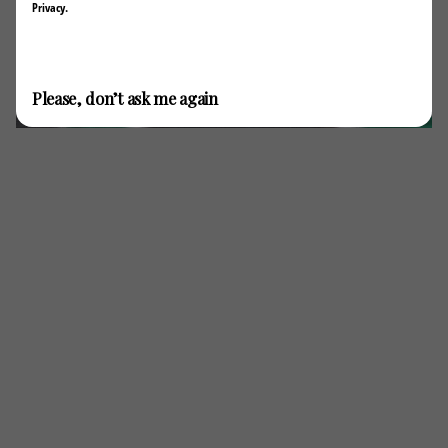
Privacy
.
Invia / Submit
Please, don’t ask me again
Next Post
Ferrari Challenge Europe. Bella rimonta per Max
Mugelli in Gara 1!