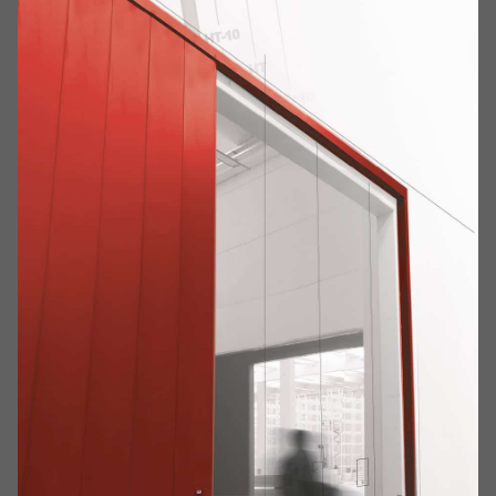
Transition to a
Sustainable Future
Home
Updates & News
Green Innovation: Meverin Leads the Transition to a
Sustainable Future
MEVERIN is on
ANTINCENDIO
, prevention fires and civil
protection EPC Editor magazine.
Edition 07 of the 2025.
Read PDF