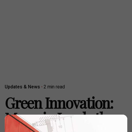
Updates & News
2 min read
Green Innovation:
Meverin Leads the