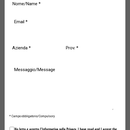
Max in gara 2 è riuscito con una gara tenacissima e
spettacolare a mantenere il secondo posto al via e a
difendersi, sempre con grande correttezza e
professionalità, dagli attacchi di chi lo inseguiva e ha
tentato invano di superarlo, tagliando il traguardo in una
meritata seconda posizione finale.
Per Max e tutto il Team Eureka Competition è ora il
momento di festeggiare un grande risultato!
Il comunicato stampa completo con le dichiazioni di Max
Mugelli e una ampia selezione fotografica nei prossimi
giorni.
* Campo obbligatorio/Compulsory
Ho letto e accetto l'Informativa sulla
Privacy
. I have read and I accept the