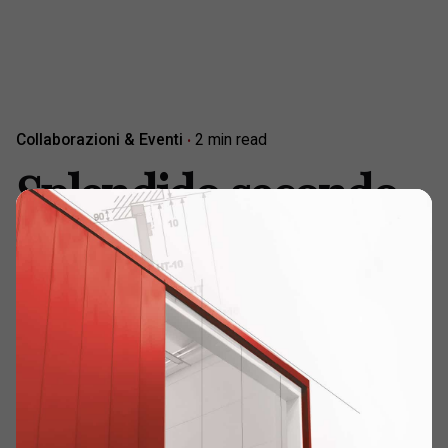
Collaborazioni & Eventi
2 min read
Splendido secondo
posto per Max
Mugelli in Gara 2 a
Valencia!
Home
Collaborazioni & Eventi