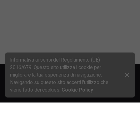
Next Post
Prima fila per Max Mugelli in gara 2 a Valencia!
Informativa ai sensi del Regolamento (UE)
2016/679. Questo sito utilizza i cookie per
migliorare la tua esperienza di navigazione.
Navigando su questo sito accetti l'utilizzo che
viene fatto dei cookies.
Cookie Policy