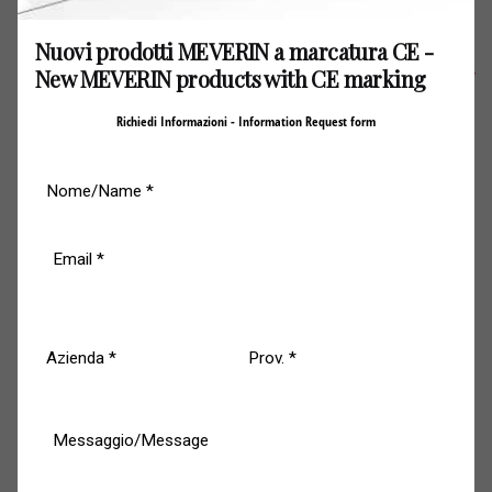
NUOVI PORTONI RESISTENTI AL FUOCO A
Nuovi prodotti MEVERIN a marcatura CE -
MARCATURA CE CONFORME A UNI-EN 16034
New MEVERIN products with CE marking
E UNI-EN 13241
Richiedi Informazioni - Information Request form