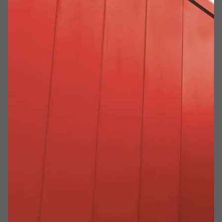
Testata nei più prestigiosi Laboratori di prova
certificati italiani ed europei anche nelle
grandi dimensioni
Rispondente alla direttiva europea UNI EN
16034 e UNI EN 13241
Marcata CE, comprensiva di dichiarazione
DoP (Dichiarazione di prestazione)
Producibile su misura ZERO % STANDARD
anche nelle grandi e grandissime dimensioni
con tempi di realizzazione equiparabili ad
una produzione di serie
Prodotti conformi EN 16034 – EN
13241
Con classificazione al fuoco EI
60, EI
90 e