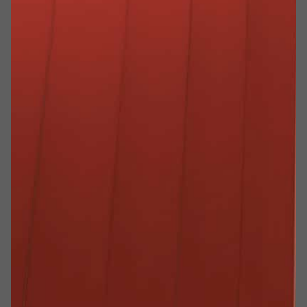
2
2
EI
120
2
Con dispositivi antinfortunistici ASSOLUTI in
ottica di sicurezza e salvaguardia delle
aziende non solo in termini di resistenza al
fuoco
Ambiti di impiego
Insediamenti civili
Insediamenti industriali
Magazzini
Laboratori
Impianti
Parcheggi
Ospedali