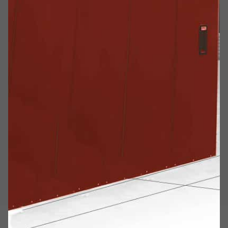
Poli fieristici
Cinema
Teatri
Auditorium
Musei
Centri commerciali
Supermercati
Centri sportivi
Stadi
Locali espositivi / Showroom
Aeroporti