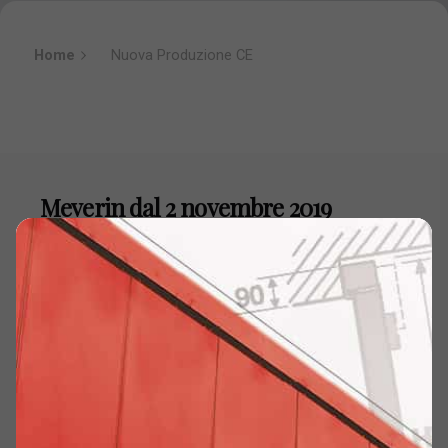
Home
Nuova Produzione CE
Meverin dal 2 novembre 2019
propone sul mercato una NUOVA
GENERAZIONE di prodotti
tagliafuoco ad alte prestazioni con
marcatura CE.
La nuova generazione di prodotti, interamente
riprogettata e brevettata è: