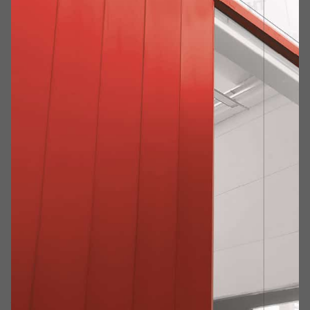
Guida di scorrimento
Scorrimento su guide laterali e controscivoli
antifrizione.
Anta per portoni saliscendi di PICCOLE dimensioni
Realizzata in un unico pannello con lamiera sulle
due facce esterne a deformabilità programmata.
Pacco coibente interno.
Il portone viene fornito
già
completamente assemblato
predisposto per essere
tassellato sulla parete.
Anta per portoni saliscendi di GRANDI dimensioni