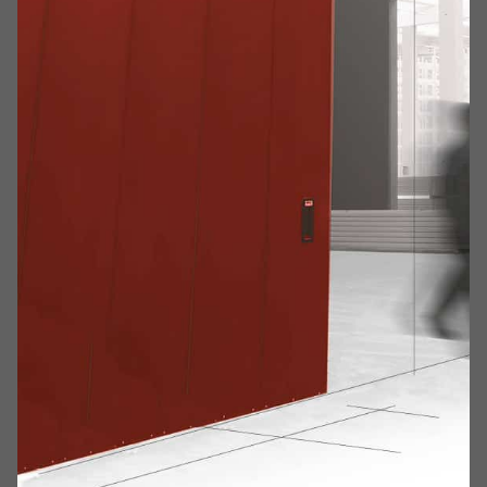
Realizzata con pannelli modulari a misura assemblati
attraverso
giunti complanari maschio/femmina
(brevettati)
e fissati su ambo i lati a mezzo di viti a
vista (comprese nella fornitura). Lamiera sulle due
facce esterne a deformabilità programmata.
Pacco
coibente interno.
Sequenza di assemblaggio guidata e facilitata grazie
alla predisposizione completa di tutti i particolari,
codificati in stabilimento, con progressione numerica
sui pannelli.
Maniglie
Ad incasso su entrambi i lati dell’anta poste sul lato
inferiore dell’anta.