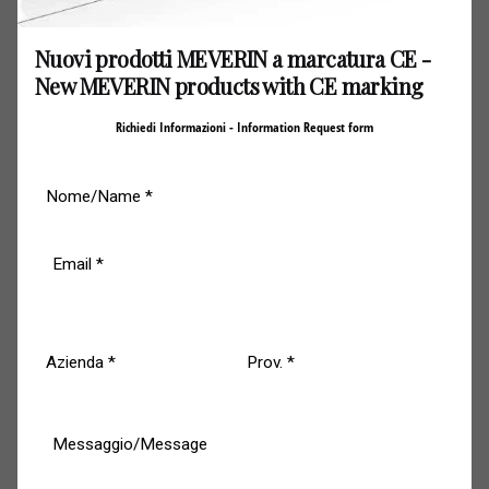
Nuovi prodotti MEVERIN a marcatura CE -
Contrappesi
New MEVERIN products with CE marking
Contrappesi di equilibratura tarabili.
Richiedi Informazioni - Information Request form
Sistema di sicurezza antinfortunistico
Dispositivo idraulico di controllo della velocità VTK
(Viscotroller® – Kalipè®).
Funzionamento (sistema di ritegno in apertura)
Di serie con elettromagnete.