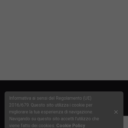
Next Post
Riparte l’avventura! Max Mugelli di nuovo al via del
Ferrari Challenge Europe Trofeo Pirelli
Informativa ai sensi del Regolamento (UE)
2016/679. Questo sito utilizza i cookie per
migliorare la tua esperienza di navigazione.
Navigando su questo sito accetti l'utilizzo che
viene fatto dei cookies.
Cookie Policy