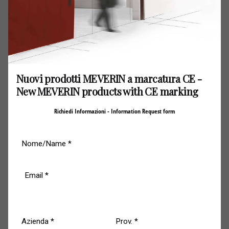
Meverin ed Eureka Competition
partecipano al Ferrari Challenge Europe
Trofeo Pirelli con Max Mugelli
Parte bene la avventura di Max Mugelli nel Ferrari
Nuovi prodotti MEVERIN a marcatura CE -
Challenge Europe Trofeo Pirelli 2023: nella prima qualifica,
New MEVERIN products with CE marking
valida per lo schieramento di partenza di gara 1, il pilota
toscano strappa un ottimo quarto tempo (a soli tre
Richiedi Informazioni - Information Request form
millesimi dal terzo) che gli vale la seconda fila in partenza
di gara 1.
Gara 1 è in programma oggi alle 14.20 con diretta TV su
SKY e in live streaming su
live.ferrari.com
e sul canale
ufficiale di Ferrari su You Tube.
Domenica 26 Marzo, sempre alle ore 14.20, è in
programma gara 2.