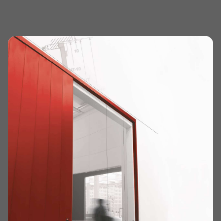
Collaborazioni & Eventi
2 min read
Qualifiche gara 1:
seconda fila per Max
Mugelli a Valencia!
Home
Collaborazioni & Eventi
Qualifiche gara 1: seconda fila per Max Mugelli a Valencia!