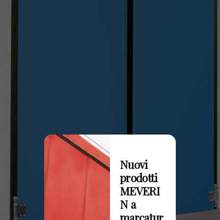
Nuovi
prodotti
MEVERI
N a
marcatur