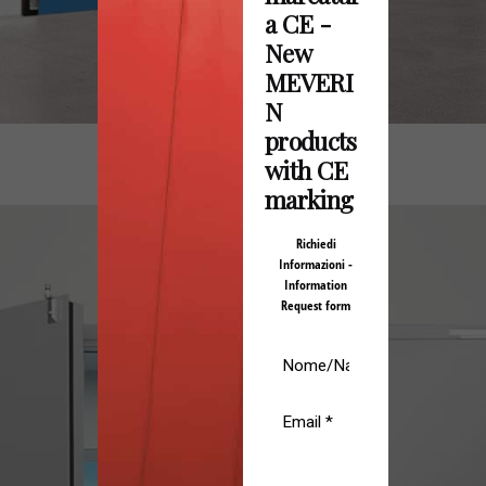
a CE -
New
MEVERI
N
products
with CE
marking
Richiedi
Informazioni -
Information
Request form