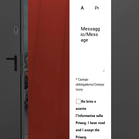
* Campo
obbligatorio/Compu
lsory
Ho letto e
accetto
l'Informativa sulla
Privacy
. I have read
and I accept the
Privacy
.