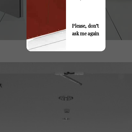
Invia / Submit
Please, don’t
ask me again