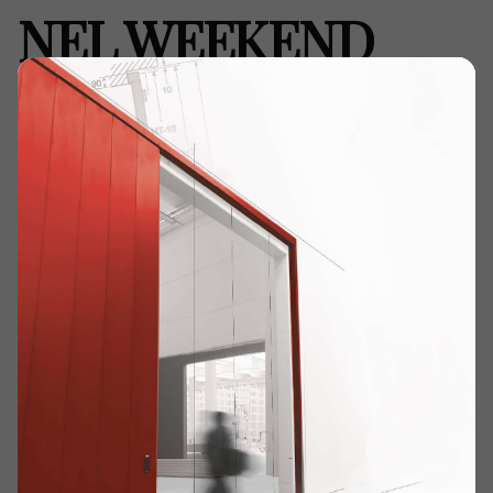
NEL WEEKEND
MAX MUGELLI IN
UNGHERIA NEL
FERRARI
CHALLENGE
Home
Collaborazioni & Eventi
NEL WEEKEND MAX MUGELLI IN UNGHERIA NEL FERRARI
CHALLENGE