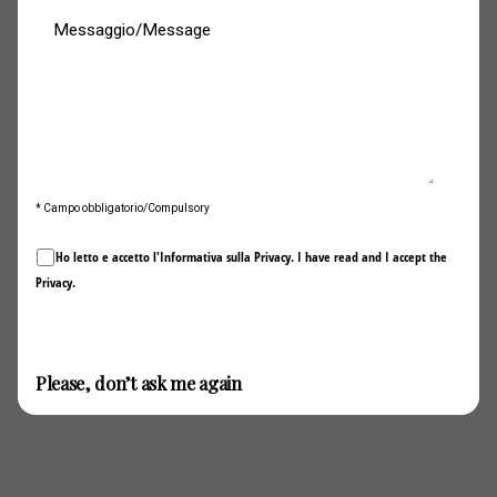
18 giugno alle 13.30, preceduta dalle qualifiche alle 9.00.
Stessi orari per gara 2, ma il giorno successivo: domenica
19 giugno la seconda manche parte alle 13.30, mentre le
qualifiche alle 9.00.
Entrambe le gare sono trasmesse in diretta su SKY (canale
207) e in live streaming sul sito ufficiale
www.ferrari.com
* Campo obbligatorio/Compulsory
Ho letto e accetto l'Informativa sulla
Privacy
. I have read and I accept the
Privacy
.
Invia / Submit
Please, don’t ask me again
Next Post