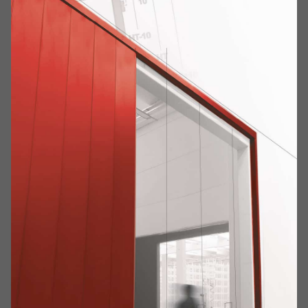
SPA dopo la pausa
estiva
Home
Collaborazioni & Eventi
Max Mugelli pronto a scendere in pista a SPA dopo la pausa
estiva
Meverin ed Eureka Competition
partecipano al Ferrari Challenge Europe
Trofeo Pirelli con Max Mugelli
Torna in pista questo fine settimana il Ferrari Challenge
Trofeo Pirelli Europe per il suo penultimo appuntamento