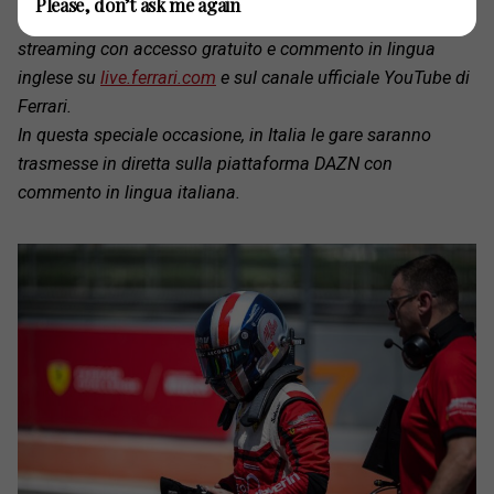
Please, don’t ask me again
Trofeo Pirelli Europe saranno trasmesse in diretta in
streaming con accesso gratuito e commento in lingua
inglese su
live.ferrari.com
e sul canale ufficiale YouTube di
Ferrari.
In questa speciale occasione, in Italia le gare saranno
trasmesse in diretta sulla piattaforma DAZN con
commento in lingua italiana.