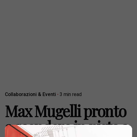
Collaborazioni & Eventi
3 min read
Max Mugelli pronto
a scendere in pista a